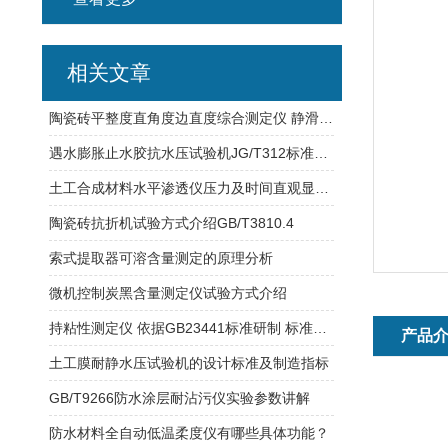
相关文章
陶瓷砖平整度直角度边直度综合测定仪 静滑块法测定
遇水膨胀止水胶抗水压试验机JG/T312标准选型介绍
土工合成材料水平渗透仪压力及时间直观显示天津莱博特
陶瓷砖抗折机试验方式介绍GB/T3810.4
索式提取器可溶含量测定的原理分析
微机控制炭黑含量测定仪试验方式介绍
持粘性测定仪 依据GB23441标准研制 标准压辊2000g±50g
产品
土工膜耐静水压试验机的设计标准及制造指标
GB/T9266防水涂层耐沾污仪实验参数讲解
防水材料全自动低温柔度仪有哪些具体功能？