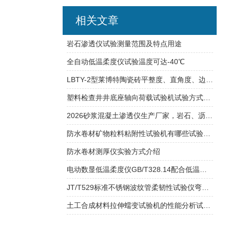
相关文章
岩石渗透仪试验测量范围及特点用途
全自动低温柔度仪试验温度可达-40℃
LBTY-2型莱博特陶瓷砖平整度、直角度、边直度综合测定仪产品性能介绍
塑料检查井井底座轴向荷载试验机试验方式介绍
2026砂浆混凝土渗透仪生产厂家，岩石、沥青现场、土工膜渗透仪优质供货商
防水卷材矿物粒料粘附性试验机有哪些试验特点？
防水卷材测厚仪实验方式介绍
电动数显低温柔度仪GB/T328.14配合低温箱使用
JT/T529标准不锈钢波纹管柔韧性试验仪弯曲半径介绍
土工合成材料拉伸蠕变试验机的性能分析试验步骤