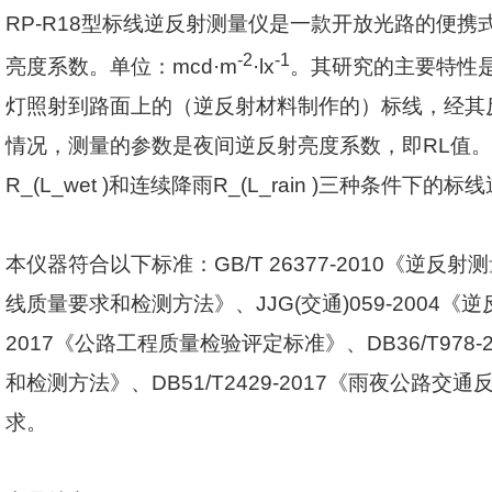
RP-R18
型标线逆反射测量仪是一款开放光路的便携
-2
-1
亮度系数。单位：
mcd·m
·lx
。其研究的主要特性
灯照射到路面上的（逆反射材料制作的）标线，经其
情况，测量的参数是夜间逆反射亮度系数，即
RL
值。
R_(L_wet )
和连续降雨
R_(L_rain )
三种条件下的标线
本仪器符合以下标准：
GB/T 26377-2010
《逆反射测
线质量要求和检测方法》、
JJG(
交通
)059-2004
《逆
2017
《公路工程质量检验评定标准》、
DB36/T978-
和检测方法》、
DB51/T2429-2017
《雨夜公路交通
求。