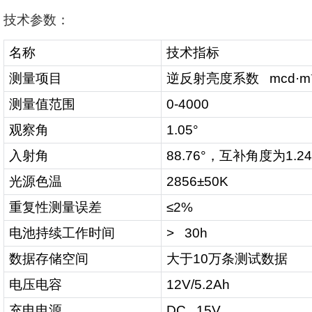
技术参数：
名称
技术指标
测量项目
逆反射亮度系数
mcd·m
测量值范围
0-4000
观察角
1.05°
入射角
88.76°
，互补角度为
1.24
光源色温
2856±50K
重复性测量误差
≤2%
电池持续工作时间
> 30h
数据存储空间
大于
10
万条测试数据
电压电容
12V/5.2Ah
充电电源
DC 15V