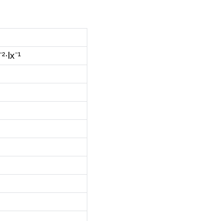
⁻
²·lx
⁻
¹