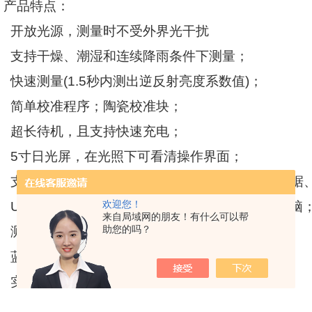
产品特点：
开放光源，测量时不受外界光干扰
支持干燥、潮湿和连续降雨条件下测量；
快速测量
(1.5
秒内测出逆反射亮度系数值
)
；
简单校准程序；陶瓷校准块；
超长待机，且支持快速充电；
5
寸日光屏，在光照下可看清操作界面；
支持存储
10
万条以上检测数据信息，包括测量数据
欢迎您！
USB
数据接口，测试报告以数据库形式导出至电脑
来自局域网的朋友！有什么可以帮
助您的吗？
测量数据实时语音播报；
蓝牙打印机现场打印出检测结果；
实时采样、存储现场温度和湿度的实时显示；