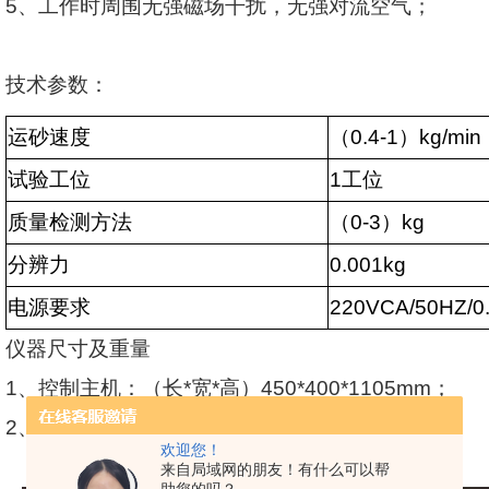
5
、工作时周围无强磁场干扰，无强对流空气；
技术参数：
运砂速度
（
0.4-1
）
kg/min
试验工位
1
工位
质量检测方法
（
0-3
）
kg
分辨力
0.001kg
电源要求
220VCA/50HZ/0
仪器尺寸及重量
1
、控制主机：（长
*
宽
*
高）
450*400*1105mm
；
2
、试验主机：（长
*
宽
*
高）
780*1050*3700m
欢迎您！
来自局域网的朋友！有什么可以帮