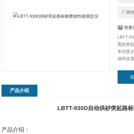
厂商
简要
LBTT
置的突
本仪器主
场所设
门、突
产品介绍
LBTT-930D
自动供砂突起路标
产品介绍：