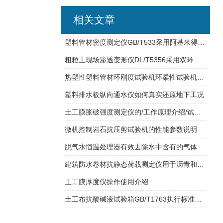
相关文章
塑料管材密度测定仪GB/T533采用阿基米得原理浮力法
粗粒土现场渗透变形仪DL/T5356采用双环试坑注水法
热塑性塑料管材环刚度试验机环柔性试验机压缩空间参数说明
塑料排水板纵向通水仪如何真实还原地下工况
土工膜胀破强度测定仪的/工作原理介绍/试验流程说明
微机控制岩石抗压剪试验机的性能参数说明
脱气水恒温处理器有效去除水中含有的气体
建筑防水卷材抗静态荷载测定仪用于沥青和高分子防水卷材
土工膜厚度仪操作使用介绍
土工布抗酸碱液试验箱GB/T1763执行标准介绍