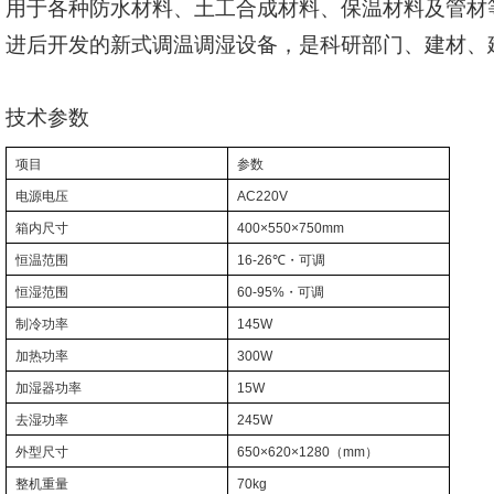
用于各种防水材料、土工合成材料、保温材料及管材
进后开发的新式调温调湿设备，是科研部门、建材、
技术参数
项目
参数
电源电压
AC220V
箱内尺寸
400×550×750mm
恒温范围
16-26℃
・可调
恒湿范围
60-95%
・可调
制冷功率
145W
加热功率
300W
加湿器功率
15W
去湿功率
245W
外型尺寸
650×620×1280
（
mm
）
整机重量
70kg