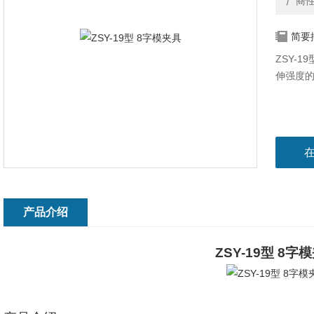
厂商
简要
ZSY-
伸强度
产品介绍
ZSY-19
型
8
字模