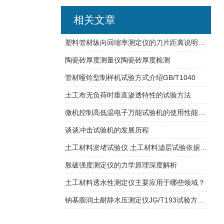
相关文章
塑料管材纵向回缩率测定仪的刀片距离说明及划线宽度
陶瓷砖厚度测量仪陶瓷砖厚度检测
管材哑铃型制样机试验方式介绍GB/T1040
土工布无负荷时垂直渗透特性的试验方法
微机控制高低温电子万能试验机的使用性能分析
谈谈冲击试验机的发展历程
土工材料淤堵试验仪 土工材料滤层试验依据JTG3460标准制造
胀破强度测定仪的力学原理深度解析
土工材料透水性测定仪主要应用于哪些领域？
钠基膨润土耐静水压测定仪JG/T193试验方式介绍