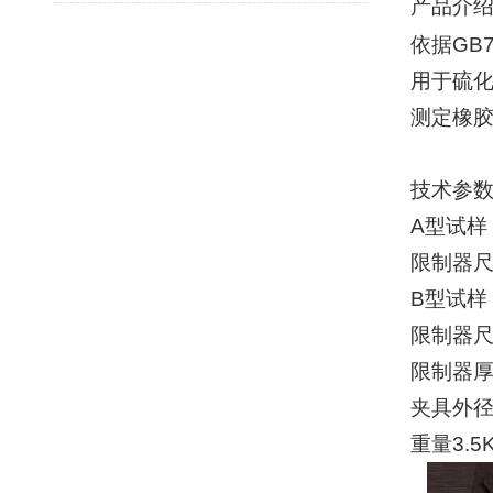
产品介
依据
GB7
用于硫
测定橡
技术参
A
型试样
限制器
B
型试样
限制器
限制器厚
夹具外
重量
3.5