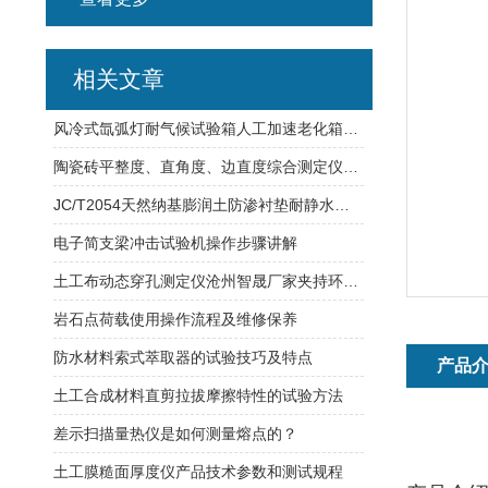
相关文章
风冷式氙弧灯耐气候试验箱人工加速老化箱环境要求
陶瓷砖平整度、直角度、边直度综合测定仪GB/T3810.2适用范围介绍
JC/T2054天然纳基膨润土防渗衬垫耐静水压测定仪
电子简支梁冲击试验机操作步骤讲解
土工布动态穿孔测定仪沧州智晟厂家夹持环内径：150±0.5mm
岩石点荷载使用操作流程及维修保养
防水材料索式萃取器的试验技巧及特点
产品
土工合成材料直剪拉拔摩擦特性的试验方法
差示扫描量热仪是如何测量熔点的？
土工膜糙面厚度仪产品技术参数和测试规程