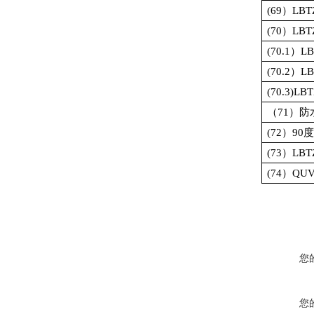
(69
）
LBT
(70
）
LBT
(70.1
）
LB
(70.2
）
LB
(70.3)LBT
（
71
）防
(72
）
90
度
(73
）
LBT
(74
）
QU
您
您