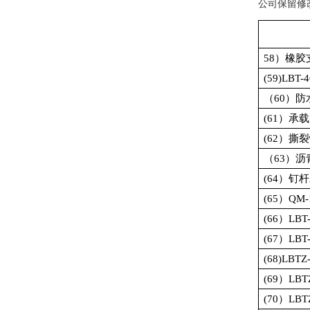
公司保留修
58
）橡胶
(59)LBT-4
（
60
）防
(61
）承载
(62
）撕裂
（
63
）沥
(64
）钉杆
(65
）
QM-
(66
）
LBT
(67
）
LBT
(68)LBTZ
(69
）
LBT
(70
）
LBT