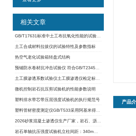
相关文章
GB/T17631标准中土工布抗氧化性能的试验方法
土工合成材料拉拔仪的试验特性及参数指标
热空气老化试验箱转盘式结构
预铺防水卷材抗冲击试验仪 符合GB/T23457-2017的标准要求
土工膜渗透系数试验仪土工膜渗透仪检定标准和视频教学
微机控制岩石抗压剪试验机的性能参数说明
塑料排水带芯带压屈强度试验机的执行规范号
产品
塑料管材密度测定仪GB/T533采用阿基米得原理浮力法
2026砂浆混凝土渗透仪生产厂家，岩石、沥青现场、土工膜渗透仪优质供货商
岩石单轴抗压强度试验机立柱间距：340mm电机功率：0.75KW