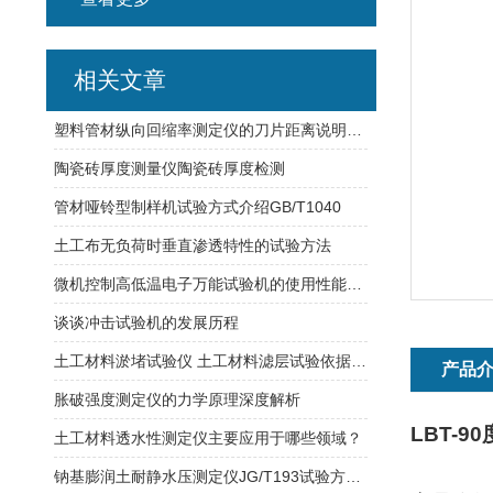
相关文章
塑料管材纵向回缩率测定仪的刀片距离说明及划线宽度
陶瓷砖厚度测量仪陶瓷砖厚度检测
管材哑铃型制样机试验方式介绍GB/T1040
土工布无负荷时垂直渗透特性的试验方法
微机控制高低温电子万能试验机的使用性能分析
谈谈冲击试验机的发展历程
土工材料淤堵试验仪 土工材料滤层试验依据JTG3460标准制造
产品
胀破强度测定仪的力学原理深度解析
LBT-
90
土工材料透水性测定仪主要应用于哪些领域？
钠基膨润土耐静水压测定仪JG/T193试验方式介绍