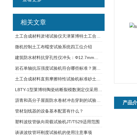
相关文章
土工合成材料淤堵试验仪天津莱博特土工合成材料试验仪器
微机控制土工布蠕变试验系统四工位介绍
建筑防水材料抗穿孔性仪冲头：Φ12.7mm天津莱博特落距：500mm
岩石单轴抗压强度试验机符合哪些标准？测量量程范围？
土工合成材料直剪摩擦特性试验机标准砂土土工布接触面验
LBTY-1型莱博特陶瓷砖断裂模数测定仪采用伺服控制系统均匀加载
沥青和高分子屋面防水卷材冲击穿刺的试验方法
产品
管材划线器的设备基本配置有什么？
塑料波纹管纵向荷载试验机JT/T529适用范围
谈谈波纹管环刚度试验机的使用注意事项