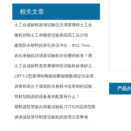
相关文章
土工合成材料淤堵试验仪天津莱博特土工合成材料试验仪器
微机控制土工布蠕变试验系统四工位介绍
建筑防水材料抗穿孔性仪冲头：Φ12.7mm天津莱博特落距：500mm
岩石单轴抗压强度试验机符合哪些标准？测量量程范围？
土工合成材料直剪摩擦特性试验机标准砂土土工布接触面验
LBTY-1型莱博特陶瓷砖断裂模数测定仪采用伺服控制系统均匀加载
沥青和高分子屋面防水卷材冲击穿刺的试验方法
产品
管材划线器的设备基本配置有什么？
塑料波纹管纵向荷载试验机JT/T529适用范围
谈谈波纹管环刚度试验机的使用注意事项