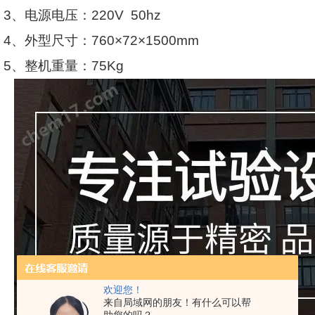
3
、电源电压：
220V
50hz
4
、外型尺寸：
760
×
72
×
1500mm
5
、整机重量：
75Kg
欢迎您！
来自局域网的朋友！有什么可以帮