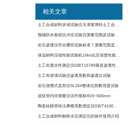
相关文章
土工合成材料淤堵试验仪天津莱博特土工合成材料试验仪器
预铺防水卷材抗冲击试验仪测量范围及试验用途
岩石渗透仪符合哪些试验标准？测量范围是多少？
保温材料压缩性能试验机10kn抗压强度性能测试
土工布透水性测定仪GB/T15789垂直渗透性能测定
土工布淤堵试验仪渗透系数和渗透比试验
岩石便携式直剪仪SL264整体抗剪断强度试验
波纹管内径测量仪试件规格Φ20~500mm
陶瓷砖静滑块法摩擦系数测定仪GB/T4100试验操作指导
土工合成材料耐静水压测定仪的操作使用介绍