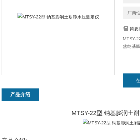
厂商
简要
MTSY-
然纳基
产品介绍
MTSY-22
型 钠基膨润土