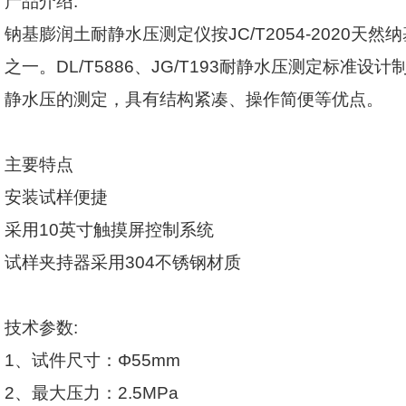
产品介绍
:
钠基膨润土耐静水压测定仪按
JC/T2054-2020
天然纳
之一。
DL/T5886
、
JG/T193
耐静水压测定标准设计
静水压的测定，具有结构紧凑、操作简便等优点。
主要特点
安装试样便捷
采用
10
英寸触摸屏控制系统
试样夹持器采用
304
不锈钢材质
技术参数
:
1
、试件尺寸：Φ
55mm
2
、最大压力：
2.5MPa