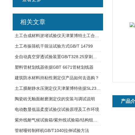
相关文章
土工合成材料淤堵试验仪天津莱博特土工合成材料试验仪器
土工布振筛机干筛法试验方式GB/T 14799
全自动真空穿透试验装置GB/T328.25穿刺或抗冲击
塑料管材划线器依据GBT 6671管材划线器
建筑防水材料持粘性测定仪产品如何去选购？
土工膜耐静水压测定仪天津莱博特依据SL235研发制造
陶瓷砖无釉面耐磨测定仪的安装与调试说明
产品
电动数显低温柔度试验仪试验原理及工作环境
紫外线耐气候试验箱/紫外线试验箱/结构组成/试验参数
管材哑铃制样机GB/T1040拉伸试验方法