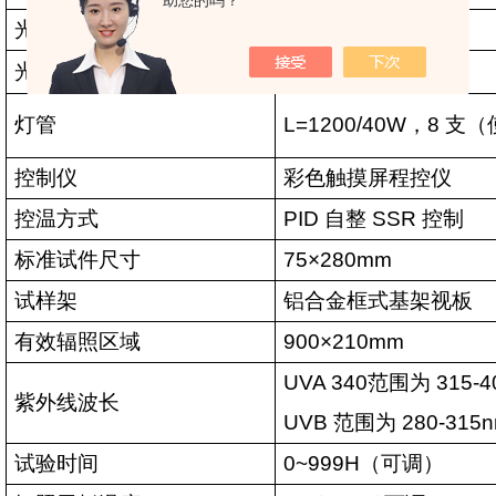
助您的吗？
光谱密度辐照度
1.0W/m²
内可调
光照、冷凝、喷淋试验周期
可调
灯管
L=1200/40W
，
8
支（
控制仪
彩色触摸屏程控仪
控温方式
PID
自整
SSR
控制
标准试件尺寸
75×280mm
试样架
铝合金框式基架视板
有效辐照区域
900×210mm
UVA 340
范围为
315-4
紫外线波长
UVB
范围为
280-315
试验时间
0~999H
（可调）