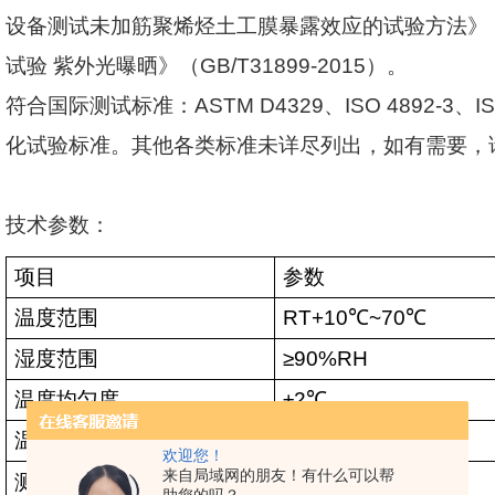
设备测试未加筋聚烯烃土工膜暴露效应的试验方法》
试验 紫外光曝晒》（
GB/T31899-2015
）。
符合国际测试标准：
ASTM D4329
、
ISO 4892-3
、
I
化试验标准。其他各类标准未详尽列出，如有需要，
技术参数：
项目
参数
温度范围
RT+10
℃
~70
℃
湿度范围
≥90%RH
温度均匀度
±2
℃
温度波动度
±0.5
℃
欢迎您！
来自局域网的朋友！有什么可以帮
测试品与灯管的中心距离
50±3mm