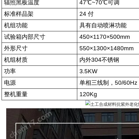
辐照黑板温度
47
℃
~70
℃
可调
标准样品架
24
付
机组功能
具有自动喷淋功能
试验箱内部尺寸
450×1170×500mm
外形尺寸
550×1300×1480mm
机组材质
内外
304
不锈钢
功率
3.5KW
电源
单相三线制，
50/60Hz
整机重量
120Kg