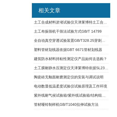
相关文章
土工合成材料淤堵试验仪天津莱博特土工合成材料试验仪器
土工布振筛机干筛法试验方式GB/T 14799
全自动真空穿透试验装置GB/T328.25穿刺或抗冲击
塑料管材划线器依据GBT 6671管材划线器
建筑防水材料持粘性测定仪产品如何去选购？
土工膜耐静水压测定仪天津莱博特依据SL235研发制造
陶瓷砖无釉面耐磨测定仪的安装与调试说明
电动数显低温柔度试验仪试验原理及工作环境
紫外线耐气候试验箱/紫外线试验箱/结构组成/试验参数
管材哑铃制样机GB/T1040拉伸试验方法