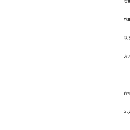
您
您
联
常
详
补