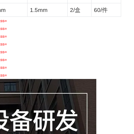
mm
1.5mm
2/
盒
60/
件