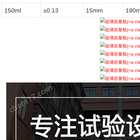
150ml
±0.13
15mm
190