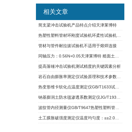
相关文章
简支梁冲击试验机产品特点介绍天津莱博特
热塑性塑料管材环刚度试验机环柔性试验机压缩空间参数说明
管材与管件耐拉拔试验机不适用于熔焊连接
同轴压力：0.56N+0.05天津莱博特 糙面土工膜毛糙高度测定仪
提高落锤冲击试验机测试精度的关键因素分析
岩石自由膨胀率测定仪试验原理和技术参数介绍
热变形维卡软化点温度测定仪GB/T1633试验范围介绍
钠基膨润土防水毯渗透系数测定仪JG/T193测定之标准
波纹管内径测量仪GB/T9647热塑性塑料管材环刚度的测定
土工膜胀破强度测定仪温度均匀度：≤±2.0℃温度波动度：≤±0.5℃