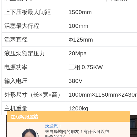
上下压板最大间距
1500mm
活塞最大行程
100mm
活塞直径
Φ125mm
液压泵额定压力
20Mpa
电源功率
三相
0.75KW
输入电压
380V
外形尺寸（长
×
宽
×
高）
1000mm×1150mm×243
主机重量
1200kg
欢迎您！
来自局域网的朋友！有什么可以帮