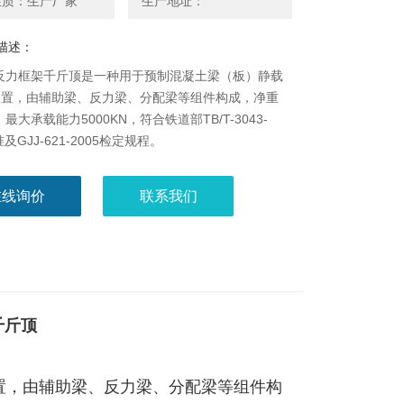
性质：生产厂家
生产地址：
描述：
FL反力框架千斤顶是一种用于预制混凝土梁（板）静载
装置，由辅助梁、反力梁、分配梁等组件构成，净重
g，最大承载能力5000KN，符合铁道部TB/T-3043-
准及GJJ-621-2005检定规程。
在线询价
联系我们
千斤顶
置，由辅助梁、反力梁、分配梁等组件构