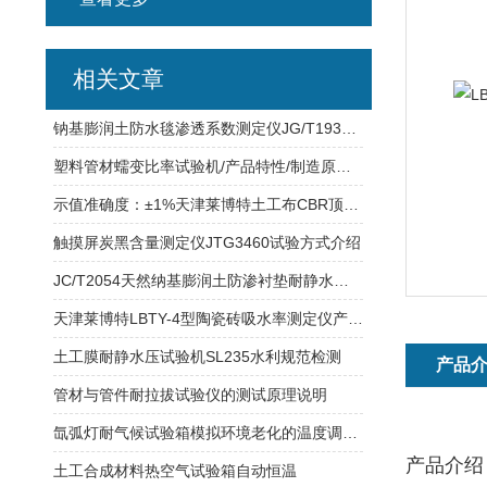
相关文章
钠基膨润土防水毯渗透系数测定仪JG/T193测定之标准
塑料管材蠕变比率试验机/产品特性/制造原理/功能介绍
示值准确度：±1%天津莱博特土工布CBR顶破试验仪
触摸屏炭黑含量测定仪JTG3460试验方式介绍
JC/T2054天然纳基膨润土防渗衬垫耐静水压测定仪
天津莱博特LBTY-4型陶瓷砖吸水率测定仪产品操作使用说明
土工膜耐静水压试验机SL235水利规范检测
产品
管材与管件耐拉拔试验仪的测试原理说明
氙弧灯耐气候试验箱模拟环境老化的温度调节说明
产品介绍
土工合成材料热空气试验箱自动恒温