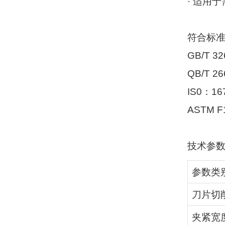
·
适用于
符合标
GB/T 32
QB/T 26
IS0
：
16
ASTM F
技术参
参数类
刀片切
夹紧宽