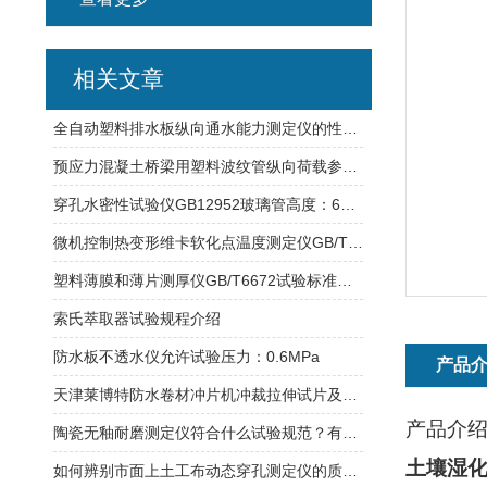
相关文章
全自动塑料排水板纵向通水能力测定仪的性能特点介绍
预应力混凝土桥梁用塑料波纹管纵向荷载参数试验方法
穿孔水密性试验仪GB12952玻璃管高度：600mm
微机控制热变形维卡软化点温度测定仪GB/T8802适用材料介绍
塑料薄膜和薄片测厚仪GB/T6672试验标准介绍
索氏萃取器试验规程介绍
防水板不透水仪允许试验压力：0.6MPa
产品
天津莱博特防水卷材冲片机冲裁拉伸试片及橡胶试样取材
产品介
陶瓷无釉耐磨测定仪符合什么试验规范？有哪些要求？
土壤湿
如何辨别市面上土工布动态穿孔测定仪的质量？