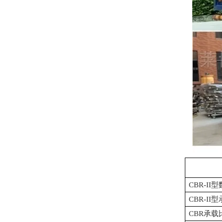
CBR-I
CBR-I
CBR承载