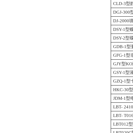
CLD-3
DGJ-3
DJ-20
DSY-1
DSY-2
GDB-1
GFG-1
GJY型K
GSY-1
GZQ-
HKC-3
JDM-1
LBT- 2
LBT- T
LBT0
LBT02