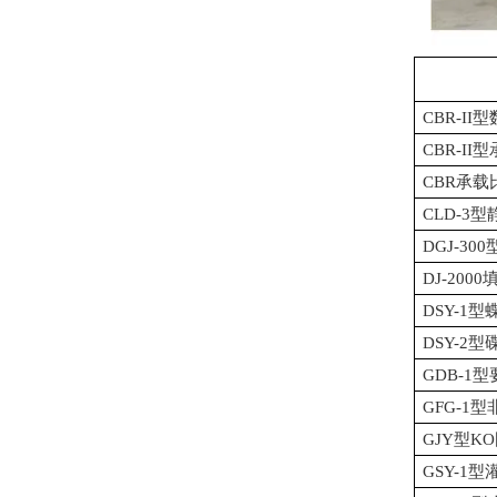
CBR-I
CBR-I
CBR承载
CLD-3
DGJ-3
DJ-20
DSY-1
DSY-2
GDB-1
GFG-1
GJY型K
GSY-1