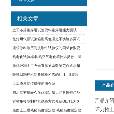
相关文章
土工布落锥穿透试验仪钢锥穿透能力测试
氙灯耐气候试验箱耐高低温之不锈钢多冀式叶轮
建筑涂料涂层耐洗刷性试验仪的国标参数要求执行
热老化试验标准/热空气老化箱控温灵敏，温度均匀
微机控制土工布垂直渗透系数测定仪含水箱可加热制冷
哑铃型制样机制备试验所需的Ⅰ、Ⅱ、Ⅲ型哑铃型试样
土工膜厚度仪操作使用介绍
产品
防水卷材抗静态荷载测定仪天津莱博特产品测量范围说明
产品介
管材哑铃型制样机试验方式介绍GB/T1040
环刀推
糙面土工膜毛糙高度测定仪 毛糙高度测定仪天津莱博特