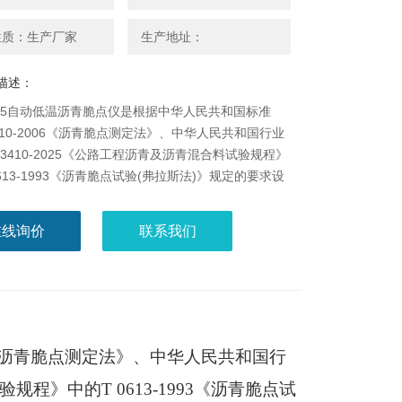
性质：生产厂家
生产地址：
描述：
1A65自动低温沥青脆点仪是根据中华人民共和国标准
 4510-2006《沥青脆点测定法》、中华人民共和国行业
G3410-2025《公路工程沥青及沥青混合料试验规程》
0613-1993《沥青脆点试验(弗拉斯法)》规定的要求设
，适用于按GB/T 4510和T 0613标准所规定的要求，
青材料的弗拉斯脆点。
在线询价
联系我们
2006《沥青脆点测定法》、中华人民共和国行
试验规程》
中的
T 0613-1993《沥青脆点试