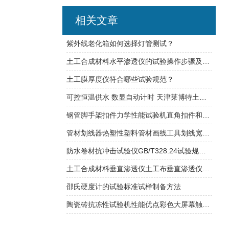
相关文章
紫外线老化箱如何选择灯管测试？
土工合成材料水平渗透仪的试验操作步骤及方法
土工膜厚度仪符合哪些试验规范？
可控恒温供水 数显自动计时 天津莱博特土工合成材料调温调湿箱
钢管脚手架扣件力学性能试验机直角扣件和旋转扣件的抗滑移、抗破坏试验
管材划线器热塑性塑料管材画线工具划线宽度说明
防水卷材抗冲击试验仪GB/T328.24试验规范介绍
土工合成材料垂直渗透仪土工布垂直渗透仪采用可控恒温供水
邵氏硬度计的试验标准试样制备方法
陶瓷砖抗冻性试验机性能优点彩色大屏幕触摸屏，数显自动计时