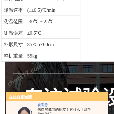
降温速率
(1±0.5)
℃
/min
测温范围
-30
℃
~ 25
℃
测温误差
±0.5
℃
外形尺寸
85×55×60cm
整机重量
55kg
欢迎您！
来自局域网的朋友！有什么可以帮