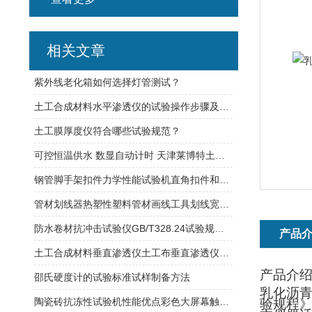
相关文章
紫外线老化箱如何选择灯管测试？
土工合成材料水平渗透仪的试验操作步骤及方法
土工膜厚度仪符合哪些试验规范？
可控恒温供水 数显自动计时 天津莱博特土工合成材料调温调湿箱
钢管脚手架扣件力学性能试验机直角扣件和旋转扣件的抗滑移、抗破坏试验
管材划线器热塑性塑料管材画线工具划线宽度说明
防水卷材抗冲击试验仪GB/T328.24试验规范介绍
产品
土工合成材料垂直渗透仪土工布垂直渗透仪采用可控恒温供水
产品介
邵氏硬度计的试验标准试样制备方法
乳化沥
陶瓷砖抗冻性试验机性能优点彩色大屏幕触摸屏，数显自动计时
验规程》