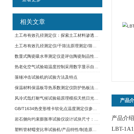
相关文章
土工布有效孔径测定仪：探索土工材料渗透性的关键工具
土工布有效孔径测定仪/干筛法原理测定/筛座振幅8mm
数显式陶瓷吸水率测定仪是评估陶瓷制品性能的重要工具
热老化空气试验箱温度控制采用数字显示自动调节仪表
落锤冲击试验机的试验方法及特点
保温材料保温板导热系数测定仪防护热板法标准试样要求
风冷式氙灯耐气候试验箱原理模拟天然日光氙弧灯
产品
GB/T1634热变形维卡软化点温度测定仪参数介绍
产品介
岩石侧向约束膨胀率试验仪设计试块尺寸：50*20mm千分表量程：1mm
LBT-
1A
1
塑料管材蠕变比率试验机/产品特性/制造原理/功能介绍