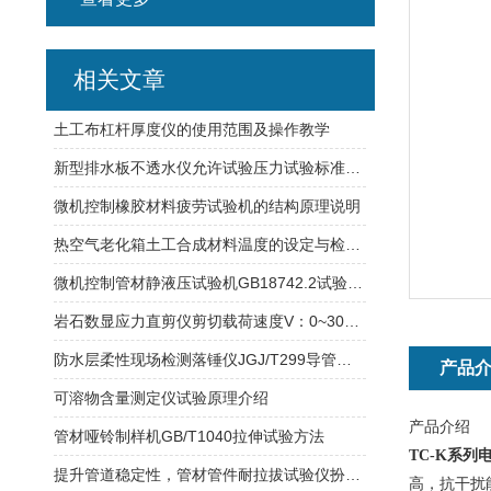
相关文章
土工布杠杆厚度仪的使用范围及操作教学
新型排水板不透水仪允许试验压力试验标准介绍
微机控制橡胶材料疲劳试验机的结构原理说明
热空气老化箱土工合成材料温度的设定与检定规程
微机控制管材静液压试验机GB18742.2试验范围介绍
岩石数显应力直剪仪剪切载荷速度V：0~30KN/S手动无级调速
防水层柔性现场检测落锤仪JGJ/T299导管长度：1050±10mm
产品
可溶物含量测定仪试验原理介绍
产品介绍
管材哑铃制样机GB/T1040拉伸试验方法
TC-K系列
提升管道稳定性，管材管件耐拉拔试验仪扮演何角色？
高，抗干扰