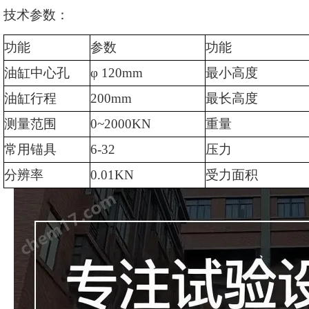
技术参数：
功能
参数
功能
油缸中心孔
φ 120mm
最小高度
油缸行程
200mm
最长高度
测量范围
0~2000KN
重量
常用锚具
6-32
压力
分辨率
0.01KN
受力面积