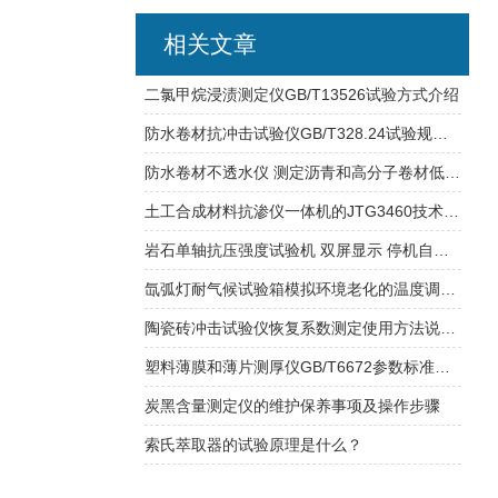
相关文章
二氯甲烷浸渍测定仪GB/T13526试验方式介绍
防水卷材抗冲击试验仪GB/T328.24试验规范介绍
防水卷材不透水仪 测定沥青和高分子卷材低压力场合
土工合成材料抗渗仪一体机的JTG3460技术标准号
岩石单轴抗压强度试验机 双屏显示 停机自动断电
氙弧灯耐气候试验箱模拟环境老化的温度调节说明
陶瓷砖冲击试验仪恢复系数测定使用方法说明介绍
塑料薄膜和薄片测厚仪GB/T6672参数标准介绍
炭黑含量测定仪的维护保养事项及操作步骤
索氏萃取器的试验原理是什么？