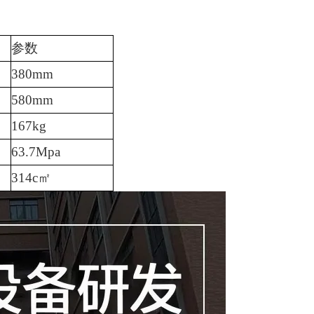
参数
380mm
580mm
167kg
63.7Mpa
314c㎡