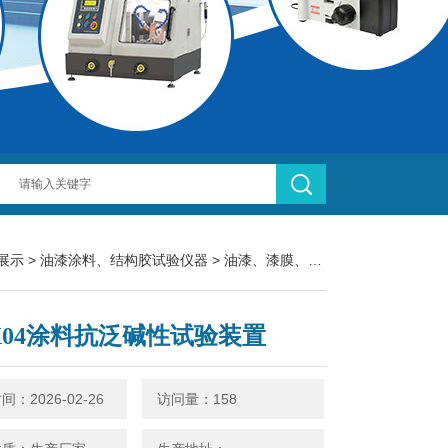
展示
>
油漆涂料、结构胶试验仪器
>
油漆、漆膜、涂料试验仪器
> LB
-X04涂料抗泛碱性试验装置
：2026-02-26
访问量：158