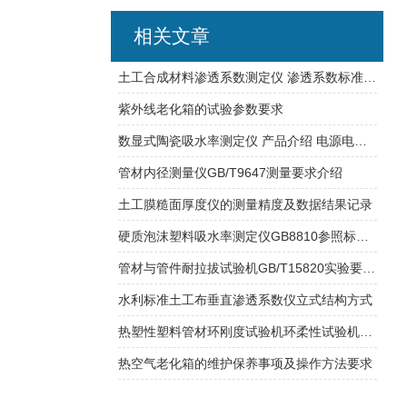
相关文章
土工合成材料渗透系数测定仪 渗透系数标准研发设计
紫外线老化箱的试验参数要求
数显式陶瓷吸水率测定仪 产品介绍 电源电压 ～220V
管材内径测量仪GB/T9647测量要求介绍
土工膜糙面厚度仪的测量精度及数据结果记录
硬质泡沫塑料吸水率测定仪GB8810参照标准规范使用
管材与管件耐拉拔试验机GB/T15820实验要求介绍
水利标准土工布垂直渗透系数仪立式结构方式
热塑性塑料管材环刚度试验机环柔性试验机压缩空间参数说明
热空气老化箱的维护保养事项及操作方法要求