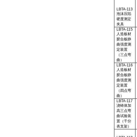
LBTA-113
泡沫压陷
硬度测定
夹具
LBTA-115
人造板材
胶合板静
曲强度测
定装置
（三点弯
曲）
LBTA-116
人造板材
胶合板静
曲强度测
定装置
（四点弯
曲）
LBTA-117
浇铸体加
高三点弯
曲试验装
置（千分
表支架）