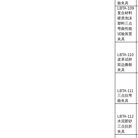
验夹具
LBTA-109
复合材料
硬质泡沫
塑料三点
弯曲性能
试验装置
夹具
LBTA-110
皮革试样
双边撕裂
夹具
LBTA-111
三点抗弯
曲夹具
LBTA-112
水泥胶砂
三点抗折
夹具