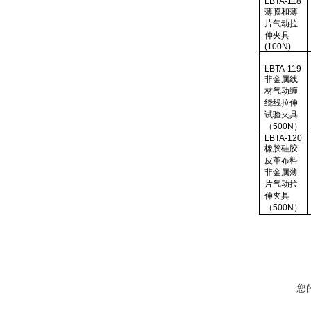
LBTA-118
薄膜和薄
片气动拉
伸夹具
(100N)
LBTA-119
非金属线
材气动缠
绕线拉伸
试验夹具
（
500N
）
LBTA-120
橡胶硅胶
皮革布料
非金属薄
片气动拉
伸夹具
（
500N
）
您