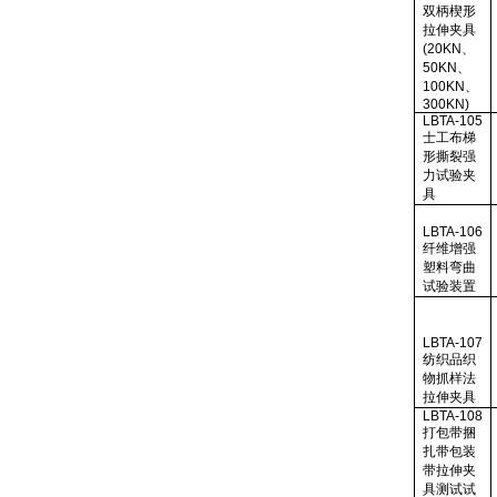
双柄楔形
拉伸夹具
(20KN
、
50KN
、
100KN
、
300KN)
LBTA-105
士工布梯
形撕裂强
力试验夹
具
LBTA-106
纤维增强
塑料弯曲
试验装置
LBTA-107
纺织品织
物抓样法
拉伸夹具
LBTA-108
打包带捆
扎带包装
带拉伸夹
具测试试