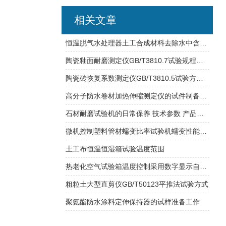
相关文章
恒温脱气水处理器土工合成材料去除水中含有气体的物质
陶瓷釉面耐磨测定仪GB/T3810.7试验规程介绍
陶瓷砖恢复系数测定仪GB/T3810.5试验方式介绍
高分子防水卷材加热伸缩测定仪的试件制备及操作步骤
石材耐磨试验机的日常保养 技术参数 产品特征原理
微机控制塑料管材蠕变比率试验机蠕变性能试验介绍
土工布恒温恒湿箱试验温度范围
热老化空气试验箱温度控制采用数字显示自动调节仪表
粗粒土大型直剪仪GB/T50123平推法试验方式
聚氨酯防水涂料定伸保持器的试样准备工作