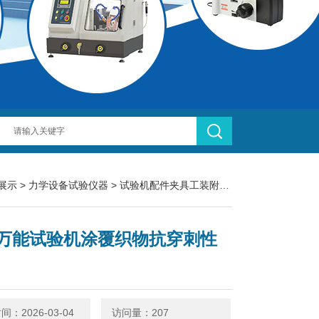
展示
>
力学设备试验仪器
>
试验机配件夹具工装附件
> LBTA-231
万能试验机涂覆织物抗穿刺性
：2026-03-04
访问量：207